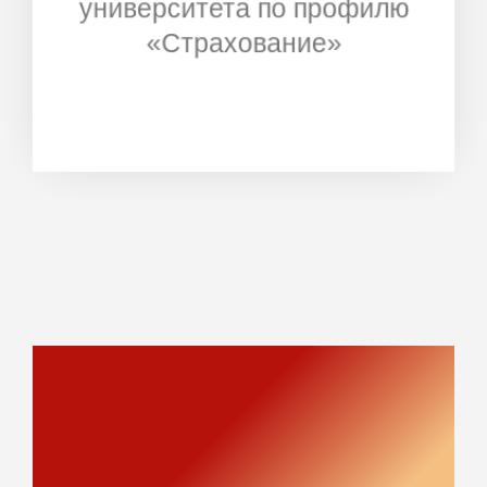
университета по профилю
«Страхование»
Зачем медицинским
клиникам участвовать во
Всероссийской
конференции