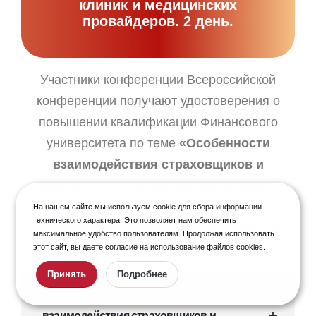
клиник и медицинских
провайдеров. 2 день.
Участники конференции Всероссийской
конференции получают удостоверения о
повышении квалификации Финансового
университета по теме
«Особенности
взаимодействия страховщиков и
медицинских клиник при организации
добровольного медицинского
На нашем сайте мы используем cookie для сбора информации
технического характера. Это позволяет нам обеспечить
страхования в 2026 году»
(при успешной
максимальное удобство пользователям. Продолжая использовать
аттестации)
.
этот сайт, вы даете согласие на использование файлов cookies.
Принять
Подробнее
Сессия 6Б. Количественные показатели
взаимодействия страховщиков и